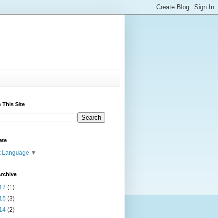
 This Site
ate
t Language
▼
rchive
17
(1)
15
(3)
14
(2)