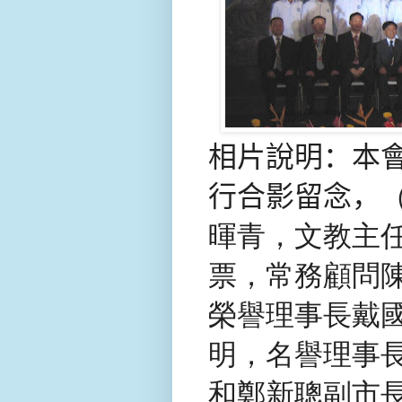
相片說明：本
行合影留念，
暉青，文教主
票，常務顧問
榮譽理事長戴
明，名譽理事
和鄭新聰副市