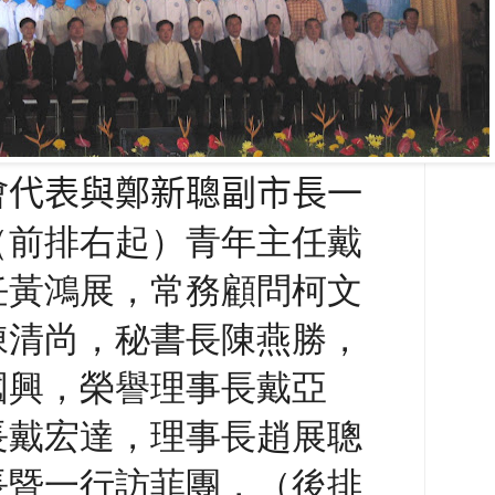
會代表與鄭新聰副市長一
（前排右起）青年主任戴
任黃鴻展，常務顧問柯文
陳清尚，秘書長陳燕勝，
國興，榮譽理事長戴亞
長戴宏達，理事長趙展聰
長暨一行訪菲團，（後排