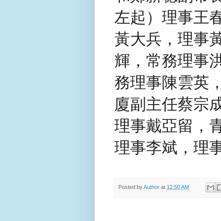
左起）理事王
黃大兵，理事
輝，常務理事
務理事陳雲英
廈副主任蔡宗
理事戴亞留，
理事李斌，理
Posted by
Author
at
12:50 AM