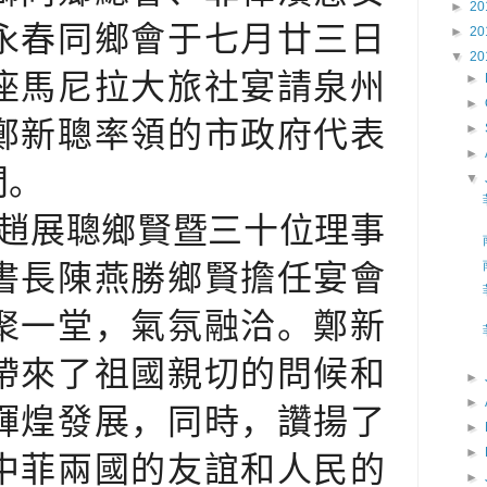
►
20
永春同鄉會于七月廿三日
►
20
▼
20
座馬尼拉大旅社宴請泉州
►
►
鄭新聰率領的市政府代表
►
►
問。
▼
趙展聰鄉賢暨三十位理事
書長陳燕勝鄉賢擔任宴會
聚一堂，氣氛融洽。鄭新
帶來了祖國親切的問候和
►
►
輝煌發展，同時，讚揚了
►
►
中菲兩國的友誼和人民的
►