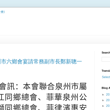
Search
州市六鄉會宴請常務副市長鄭新聰一
Transl
Selec
會訊：本會聯合泉州市屬
Blog A
►
20
江同鄉總會、菲華泉州公
►
20
獅同鄉總會、菲律濱惠安
►
20