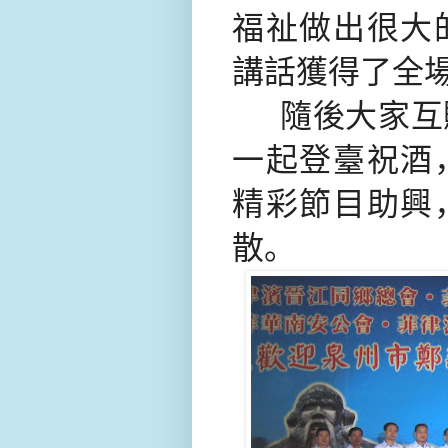
福祉做出很大
講話獲得了全
隨後大家互
一起登臺祝酒
精彩節目助興
散。