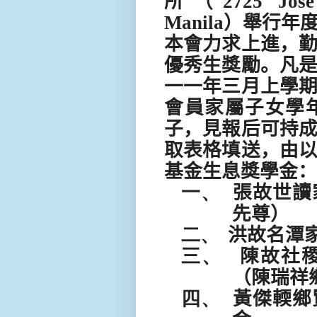
所（
2725 Jose
Manila
）舉行年
本會力求上進，
優秀生獎勵。凡
一一年三月上學
會員家屬子女學
子，見報后可持
取表格填送，由
基金生息獎學金：
一、
張故世讀
先尊）
二、
洪故名潭
三、
陳故社
（陳瑞祥
四、
黃傑輭鄉