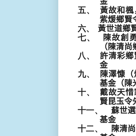
金
五、
黃故和楓
紫煖鄉賢
六、
黃世道鄉
七、
陳故創
（陳清尚
八、
許清彩鄉
金
九、
陳澤慷（
基金（陳
十、
戴故天惜
賢昆玉令
十一、
蘇世選
基金
十二、
陳清尚