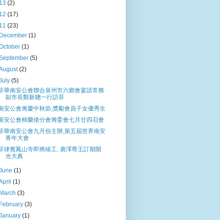
13
(2)
12
(17)
11
(23)
December
(1)
October
(1)
September
(5)
August
(2)
July
(5)
菲華南安公會聯合泉州市六鄉會宴請常務
副市長鄭新聰一行訪菲
南安公會籌慶中秋節,獎勵會員子女優秀生
南安公會棉蘭佬分會籌委會七月廿四召會
菲華南安公會九月份主辦,第五屆世界南安
青年大會
菲律賓鳳山寺即將竣工, 廣澤尊王訂期開
光大典
June
(1)
April
(1)
March
(3)
February
(3)
January
(1)