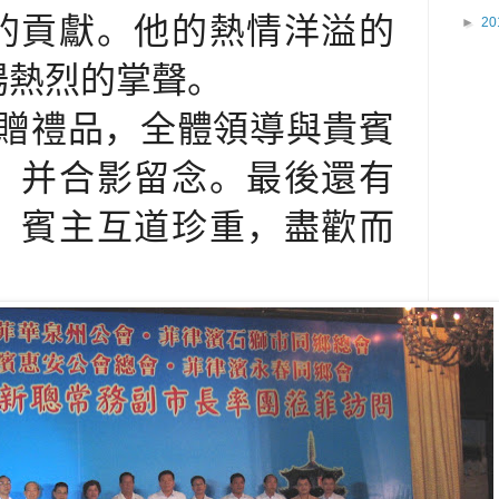
的貢獻。他的熱情洋溢的
►
20
場熱烈的掌聲。
贈禮品，全體領導與貴賓
，并合影留念。最後還有
，賓主互道珍重，盡歡而