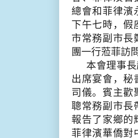
總會和菲律濱
下午七時，假
市常務副市長
團一行蒞菲訪
本會理事長
出席宴會，秘
司儀。賓主歡
聰常務副市長
報告了家鄉的
菲律濱華僑對