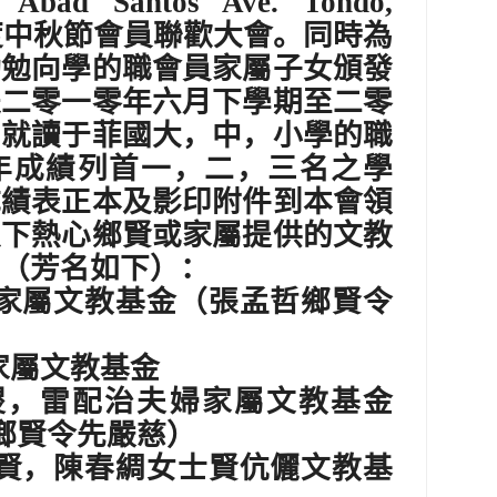
 Abad Santos Ave. Tondo,
度中秋節會員聯歡大會。同時為
勤勉向學的職會員家屬子女頒發
是二零一零年六月下學期至二零
期就讀于菲國大，中，小學的職
年成績列首一，二，三名之學
成績表正本及影印附件到本會領
以下熱心鄉賢或家屬提供的文教
（芳名如下）：
家屬文教基金（張孟哲鄉賢令
家屬文教基金
稷，雷配治夫婦家屬文教基金
鄉賢令先嚴慈）
賢，陳春綢女士賢伉儷文教基